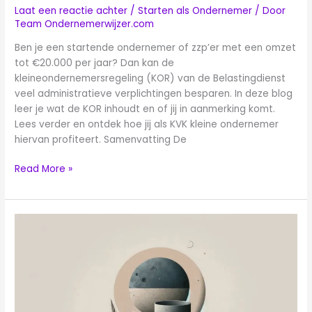
Laat een reactie achter
/
Starten als Ondernemer
/ Door
Team Ondernemerwijzer.com
Ben je een startende ondernemer of zzp’er met een omzet
tot €20.000 per jaar? Dan kan de
kleineondernemersregeling (KOR) van de Belastingdienst
veel administratieve verplichtingen besparen. In deze blog
leer je wat de KOR inhoudt en of jij in aanmerking komt.
Lees verder en ontdek hoe jij als KVK kleine ondernemer
hiervan profiteert. Samenvatting De
Read More »
Kleine
onderneming
starten:
15
creatieve
ideeën