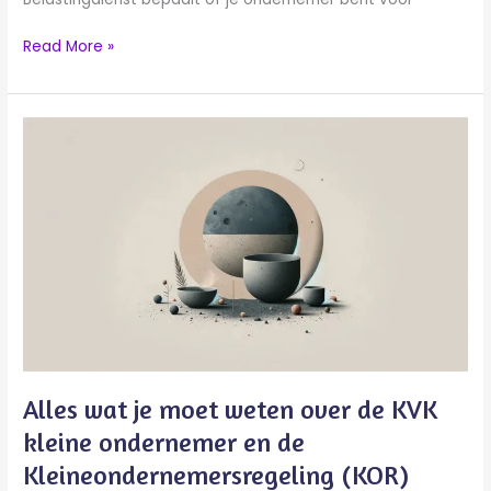
Read More »
Alles
wat
je
moet
weten
over
de
KVK
kleine
ondernemer
en
de
Alles wat je moet weten over de KVK
Kleineondernemersregeling
kleine ondernemer en de
(KOR)
Kleineondernemersregeling (KOR)