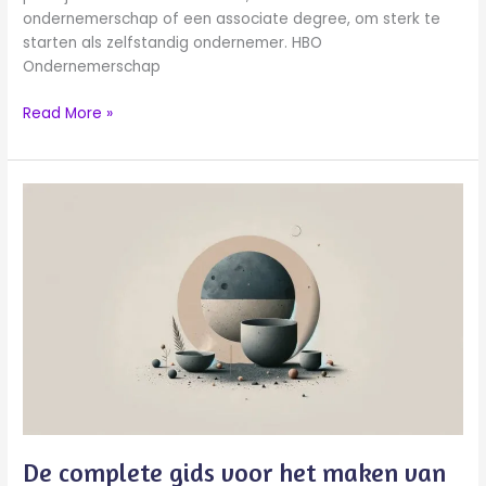
ondernemerschap of een associate degree, om sterk te
starten als zelfstandig ondernemer. HBO
Ondernemerschap
Read More »
De
complete
gids
voor
het
maken
van
een
ondernemingsplan
template
De complete gids voor het maken van