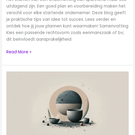
uitdagend zijn. Een goed plan en voorbereiding maken het
verschil voor elke startende ondernemer. Deze blog geeft
je praktische tips van idee tot succes. Lees verder en
ontdek hoe jij jouw plannen kunt waarmaken! Samenvatting
Kies een passende rechtsvorm zoals eenmanszaak of bv;
dit beïnvloedt aansprakelijkheid
Read More »
Stappenplan
voor
het
Opstellen
van
een
Ondernemingsplan
Qredits