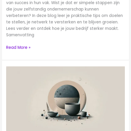
van succes in hun vak. Wist je dat er simpele stappen zijn
die jouw zelfstandig ondernemerschap kunnen
verbeteren? In deze blog leer je praktische tips om doelen
te stellen, je netwerk te versterken en te blijven groeien.
Lees verder en ontdek hoe je jouw bedrijf sterker maakt.
Samenvatting
Read More »
Alles
wat
je
moet
weten
over
de
opgaaf
startende
onderneming: