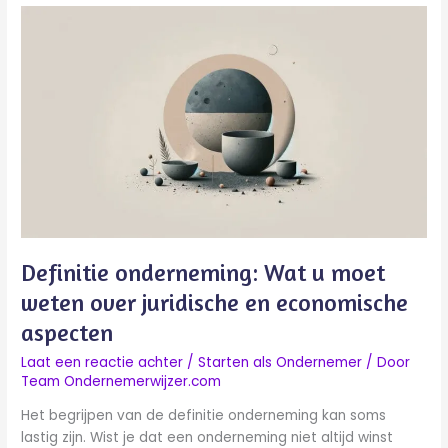
Definitie
onderneming:
Wat
u
moet
weten
over
juridische
en
economische
aspecten
Definitie onderneming: Wat u moet
weten over juridische en economische
aspecten
Laat een reactie achter
/
Starten als Ondernemer
/ Door
Team Ondernemerwijzer.com
Het begrijpen van de definitie onderneming kan soms
lastig zijn. Wist je dat een onderneming niet altijd winst