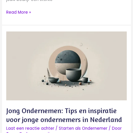
Read More »
Jong
Ondernemen:
Tips
en
inspiratie
voor
jonge
ondernemers
in
Nederland
Jong Ondernemen: Tips en inspiratie
voor jonge ondernemers in Nederland
Laat een reactie achter
/
Starten als Ondernemer
/ Door