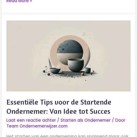
Read More »
Essentiële
Tips
voor
de
Startende
Ondernemer:
Van
Idee
tot
Succes
Essentiële Tips voor de Startende
Ondernemer: Van Idee tot Succes
Laat een reactie achter
/
Starten als Ondernemer
/ Door
Team Ondernemerwijzer.com
Het starten van een onderneming kan spannend maar ook