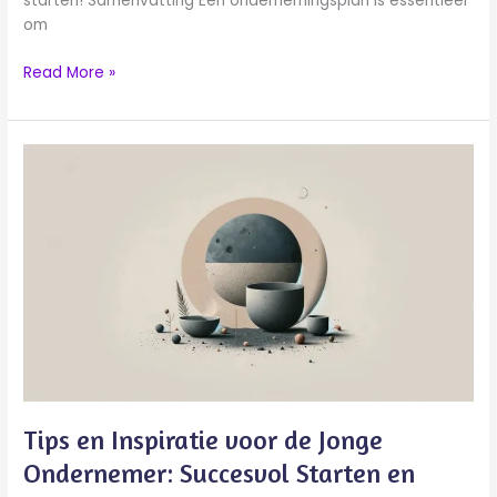
starten! Samenvatting Een ondernemingsplan is essentieel
om
Read More »
Tips
en
Inspiratie
voor
de
Jonge
Ondernemer:
Succesvol
Starten
en
Groeien
Tips en Inspiratie voor de Jonge
Ondernemer: Succesvol Starten en