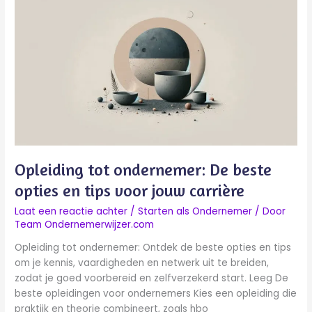
tot
ondernemer:
De
beste
opties
en
tips
voor
jouw
carrière
Opleiding tot ondernemer: De beste
opties en tips voor jouw carrière
Laat een reactie achter
/
Starten als Ondernemer
/ Door
Team Ondernemerwijzer.com
Opleiding tot ondernemer: Ontdek de beste opties en tips
om je kennis, vaardigheden en netwerk uit te breiden,
zodat je goed voorbereid en zelfverzekerd start. Leeg De
beste opleidingen voor ondernemers Kies een opleiding die
praktijk en theorie combineert, zoals hbo