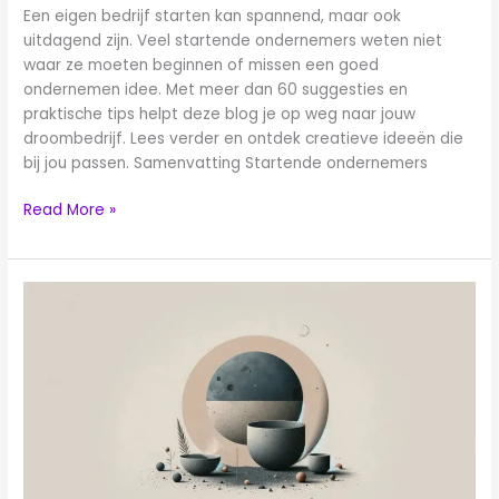
Een eigen bedrijf starten kan spannend, maar ook
uitdagend zijn. Veel startende ondernemers weten niet
waar ze moeten beginnen of missen een goed
ondernemen idee. Met meer dan 60 suggesties en
praktische tips helpt deze blog je op weg naar jouw
droombedrijf. Lees verder en ontdek creatieve ideeën die
bij jou passen. Samenvatting Startende ondernemers
Read More »
Alles
wat
je
moet
weten
over
starter
ondernemer
subsidie