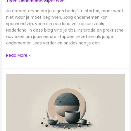
Team Ondernemerwijzer.com
Je droomt ervan om je eigen bedrijf te starten, maar weet
niet waar je moet beginnen. Jong ondernemen kan
spannend zijn, vooral in een land vol kansen zoals
Nederland. In deze blog vind je tips, inspiratie en praktische
adviezen om jouw eerste stappen te zetten als jonge
ondernemer. Lees verder en ontdek hoe je een
Read More »
Hoe
start
je
een
onderneming:
Een
uitgebreide
gids
voor