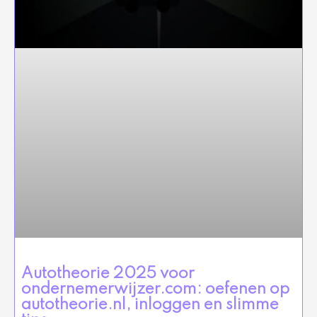
Autotheorie 2025 voor
ondernemerwijzer.com: oefenen op
autotheorie.nl, inloggen en slimme