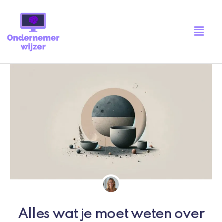
Ga
naar
Main
de
Menu
inhoud
Alles wat je moet weten over