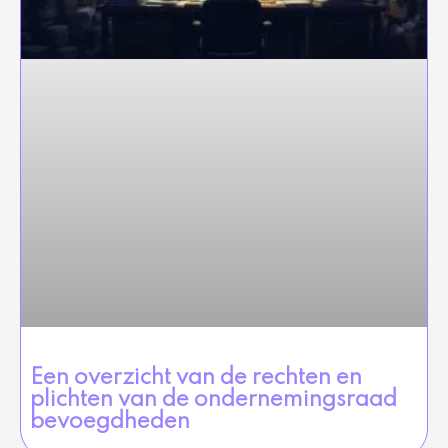
Een overzicht van de rechten en
plichten van de ondernemingsraad
bevoegdheden