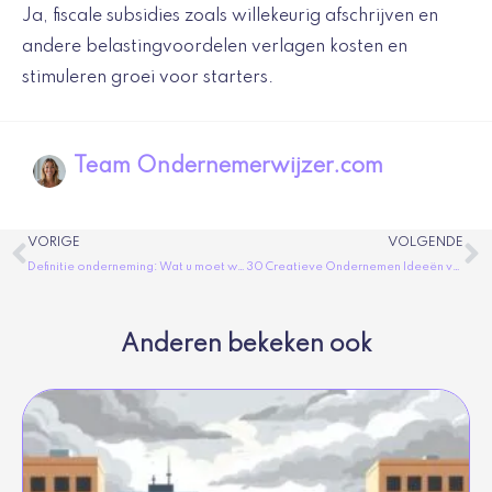
Ja, fiscale subsidies zoals willekeurig afschrijven en
andere belastingvoordelen verlagen kosten en
stimuleren groei voor starters.
Team Ondernemerwijzer.com
Vorige
V
VORIGE
VOLGENDE
Definitie onderneming: Wat u moet weten over juridische en economische aspecten
30 Creatieve Ondernemen Ideeën voor Startende Ondernemers
Anderen bekeken ook