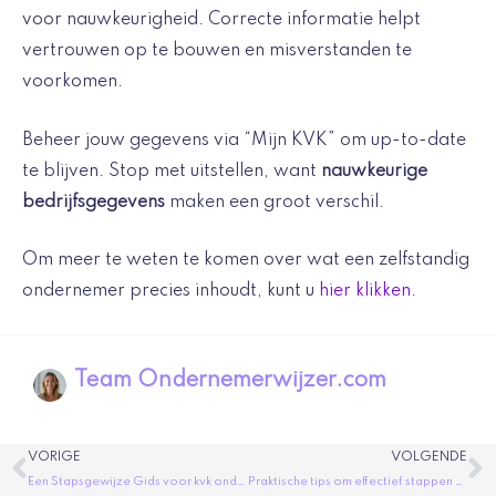
voor nauwkeurigheid. Correcte informatie helpt
vertrouwen op te bouwen en misverstanden te
voorkomen.
Beheer jouw gegevens via “Mijn KVK” om up-to-date
te blijven. Stop met uitstellen, want
nauwkeurige
bedrijfsgegevens
maken een groot verschil.
Om meer te weten te komen over wat een zelfstandig
ondernemer precies inhoudt, kunt u
hier klikken
.
Team Ondernemerwijzer.com
Vorige
V
VORIGE
VOLGENDE
Een Stapsgewijze Gids voor kvk onderneming zoeken: Hoe Vind Je Bedrijfsinformatie Snel en Eenvoudig?
Praktische tips om effectief stappen ondernemen in je dagelijks leven