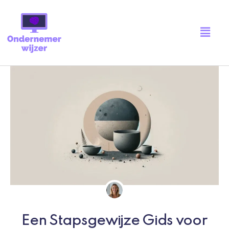
Ga
naar
Main
de
Menu
inhoud
Een Stapsgewijze Gids voor