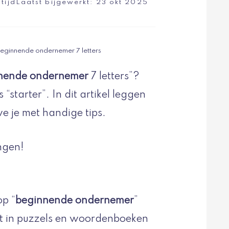
tijd
Laatst bijgewerkt:
23 okt 2025
beginnende ondernemer 7 letters
nende ondernemer
7 letters”?
s “starter”. In dit artikel leggen
e je met handige tips.
ngen!
op “
beginnende ondernemer
”
kt in puzzels en woordenboeken