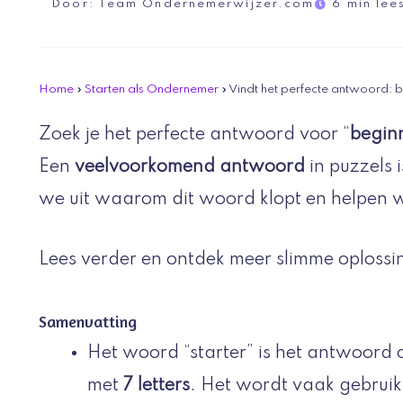
Door:
Team Ondernemerwijzer.com
6 min lees
Home
»
Starten als Ondernemer
»
Vindt het perfecte antwoord: 
Zoek je het perfecte antwoord voor “
begin
Een
veelvoorkomend antwoord
in puzzels i
we uit waarom dit woord klopt en helpen w
Lees verder en ontdek meer slimme oplossi
Samenvatting
Het woord “starter” is het antwoord 
met
7 letters
. Het wordt vaak gebrui