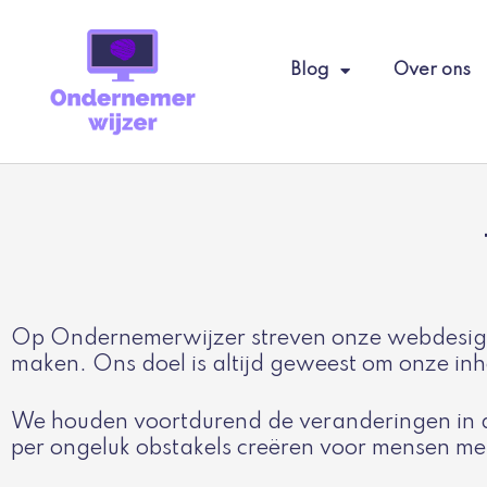
Ga
naar
de
Blog
Over ons
inhoud
Op Ondernemerwijzer streven onze webdesigne
maken. Ons doel is altijd geweest om onze inh
We houden voortdurend de veranderingen in de
per ongeluk obstakels creëren voor mensen me