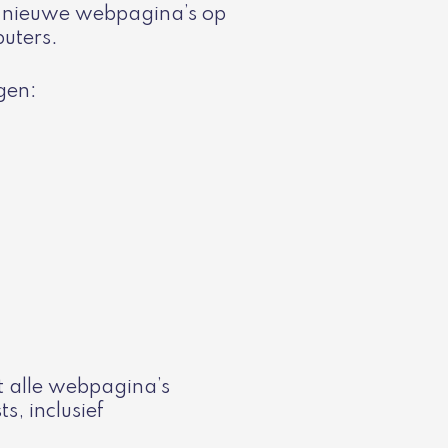
 nieuwe webpagina’s op
puters.
gen:
t alle webpagina’s
, inclusief