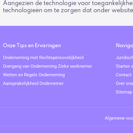
Aangezien de technologie voor toegankelijkhe
technologieën om te zorgen dat onder website 
Onze Tips en Ervaringen
Naviga
Onderneming met Rechtspersoonlijkheid
Juridisc
Overgang van Onderneming Zieke werknemer
Starten 
Wetten en Regels Onderneming
Contact
Aansprakelijkheid Ondernemer
Over on
Sitemap
Algemene voo