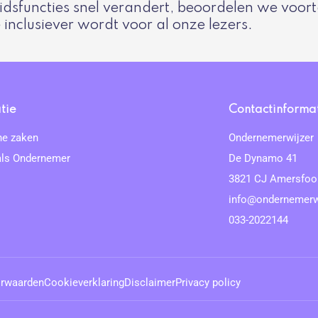
idsfuncties snel verandert, beoordelen we voo
inclusiever wordt voor al onze lezers.
tie
Contactinforma
he zaken
Ondernemerwijzer
als Ondernemer
De Dynamo 41
3821 CJ Amersfoo
s
info@ondernemerw
033-2022144
rwaarden
Cookieverklaring
Disclaimer
Privacy policy