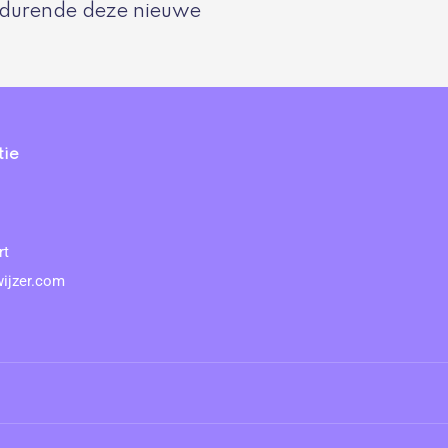
rtdurende deze nieuwe
tie
rt
ijzer.com