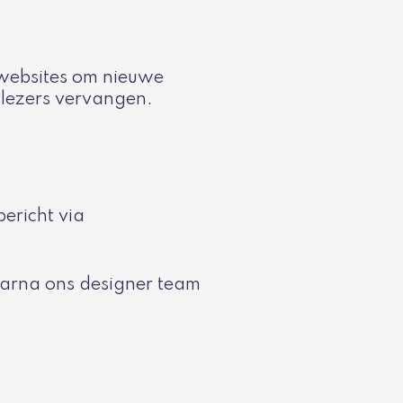
swebsites om nieuwe
e lezers vervangen.
ericht via
aarna ons designer team