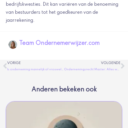
bedrijfskwesties. Dit kan variëren van de benoeming
van bestuurders tot het goedkeuren van de
jaarrekening.
Team Ondernemerwijzer.com
Vorige
V
VORIGE
VOLGENDE
Is onderneming mannelijk of vrouwelijk? Alles wat je moet weten over het geslacht van het woord onderneming in de Nederlandse taal.
Ondernemingsrecht Master: Alles wat je moet weten
Anderen bekeken ook