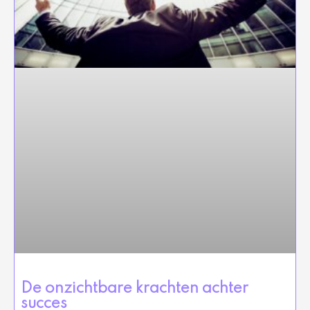
De onzichtbare krachten achter
succes